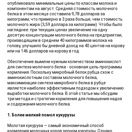
опубликовало минимальные цены по классам молока и
компонентам на август. Средняя стоимость молочного
белка в этом месяце составила 9,78 долларов за
килограмм, что примерно в 3 раза больше, чем стоимость
молочного жира (3,59 доллара за килограмм). Чтобы было
нагляднее: при текущих ценах увеличение на одну
десятую концентрации молочного белка на предприятии,
производящем в среднем 40 килограммов молока на
голову, улучшило бы дневной доход на 40 центов на корову
или на 146 долларов на корову в год.
Обеспечение вымени нужным количеством аминокислот
для синтеза молочного белка - основная цель программы
кормления. Поскольку микробный белок рубца схож с
аминокислотным составом молочного белка,
максимизация синтеза микробного белка в рубце
является наиболее эффективным подходом к увеличению
выработки молочного белка. В этой статье мы обсудим
три метода и стратегии кормления для повышения надоя
и содержания молочного белка.
1. Более мелкий помол кукурузы
Молотая кукуруза — самый экономичный способ
кормления молочных коров зерном кукурузы. Однако