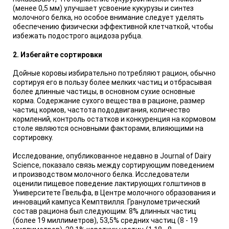
(менее 0,5 мм) улучшает усвоение кукурузы и синтез
молочного белка, но особое внимание следует уделять
обеспечению физически эффективной клетчаткой, чтобы
избежать подострого ацидоза рубца.
2. Избегайте сортировки
Дойные коровы избирательно потребляют рацион, обычно
сортируя его в пользу более мелких частиц и отбрасывая
более длинные частицы, в основном сухие основные
корма. Содержание сухого вещества в рационе, размер
частиц кормов, частота пододвигания, количество
кормлений, контроль остатков и конкуренция на кормовом
столе являются основными факторами, влияющими на
сортировку.
Исследование, опубликованное недавно в Journal of Dairy
Science, показало связь между сортирующим поведением
и производством молочного белка. Исследователи
оценили пищевое поведение лактирующих голштинов в
Университете Гвельфа, в Центре молочного образования и
инноваций кампуса Кемптвилля. Гранулометрический
состав рациона был следующим: 8% длинных частиц
(более 19 миллиметров), 53,5% средних частиц (8 - 19