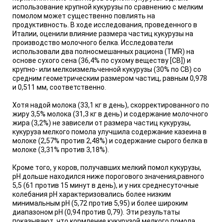
использование крупной кукурузы по сравнению с мелким
помолом может существенно повлиять на
продуктивность. В ходе исследования, проведенного в
Италии, оценили влияние размера частиц кукурузы на
производство молочного белка. Исследователи
использовали два полносмешанных рациона (TMR) на
основе сухого сена (36,4% по сухому веществу [СВ]) и
крупно- или мелкоизмельченной кукурузы (30% по СВ) со
средним геометрическим размером частиц, равным 0,978
и 0,511 мм, соответственно.
Хотя надой молока (33,1 кг в день), скорректированного по
жиру 3,5% молока (31,3 кг в день) и содержание молочного
жира (3,2%) не зависели от размера частиц кукурузы,
кукуруза мелкого помола улучшила содержание казеина в
молоке (2,57% против 2,48%) и содержание сырого белка в
молоке (3,31% против 3,18%).
Кроме того, у коров, получавших мелкий помол кукурузы,
рН дольше находился ниже порогового значения,равного
5,5 (61 против 15 минут в день), и у них среднесуточные
колебания pH характеризовались более низким
минимальным pH (5,72 против 5,95) и более широким
диапазоном pH (0,94 против 0,79). Эти результаты
показывают, что кормление кукурузой мелкого помола