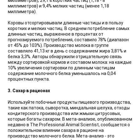
миллиметров), 29,1% коротких частиц (1,18 - 8
миллиметров) и 9,4% мелких частиц (менее 1,18
миллиметра).
Коровы отсортировывали длинные частицы и в пользу
коротких и мелких частиц. В среднем потребление самых
длинных частиц, выраженное в процентах от
прогнозируемого потребления, составило 78% (диапазон
от 45% до 103%). Производство молока в группе
составляло 41,13 кг в день с содержанием жира 3,81% и
белка 3,3%. Авторы обнаружили отрицательную связь
между сортировкой кормов и составом молока: на каждые
10% увеличения сортировки по длинным частицам
содержание молочного белка уменьшалось на 0,04
процентных пункта.
3. Сахар в рационах
Используйте побочные продукты пищевого производства,
такие как патока, сыворотка, миндальная шелуха, отходы
кондитерского производства или жмыхи цитрусовых,
которые богаты сахаром. В мета-анализе, опубликованном
недавно в The Professional Animal Scientist, сообщается о
положительном влиянии сахара в рационе на
производство молочного белка. Мета-анализ - это